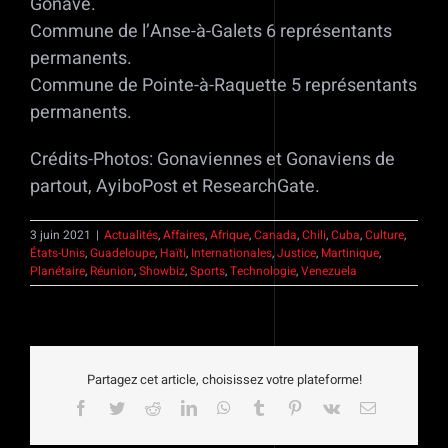
Gonâve.
Commune de l’Anse-à-Galets 6 représentants
permanents.
Commune de Pointe-à-Raquette 5 représentants
permanents.
Crédits-Photos: Gonaviennes et Gonaviens de
partout, AyiboPost et ResearchGate.
3 juin 2021
|
Actualités
,
Affaires
,
Afrique
,
Canada
,
Chili
,
Cuba
,
Culture
,
États-Unis
,
Guadeloupe
,
Haïti
,
Internationales
,
Justice
,
Martinique
,
Planétaire
,
Réunion
,
Showbiz
,
Sports
,
Technologie
,
Venezuela
Partagez cet article, choisissez votre plateforme!
Facebook
Twitter
Reddit
LinkedIn
WhatsApp
Tumblr
Pinterest
Vk
Email