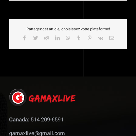
Partagez cet article, choisissez votre plateforme!
Facebook
Twitter
Reddit
LinkedIn
WhatsApp
Tumblr
Pinterest
Vk
Email
Canada:
514 209-6591
gamaxlive@gmail.com