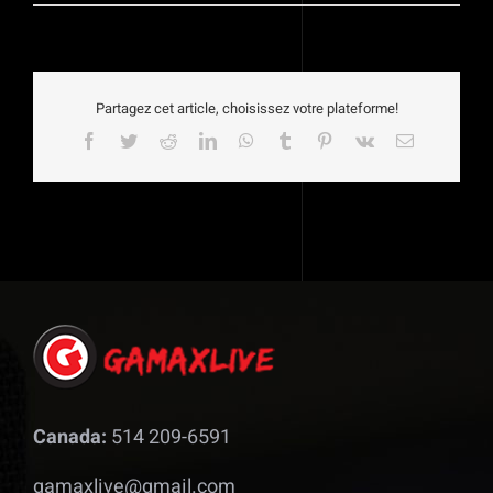
Partagez cet article, choisissez votre plateforme!
Facebook
Twitter
Reddit
LinkedIn
WhatsApp
Tumblr
Pinterest
Vk
Email
Canada:
514 209-6591
gamaxlive@gmail.com