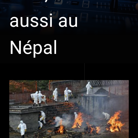
aussi au
Népal
Voir
l'image
agrandie