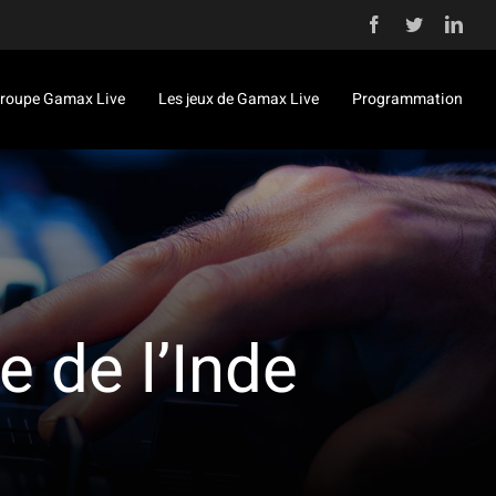
Facebook
Twitter
Link
roupe Gamax Live
Les jeux de Gamax Live
Programmation
e de l’Inde