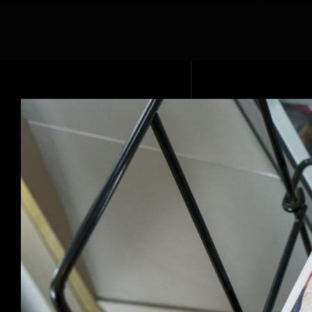
Voir
l'image
agrandie