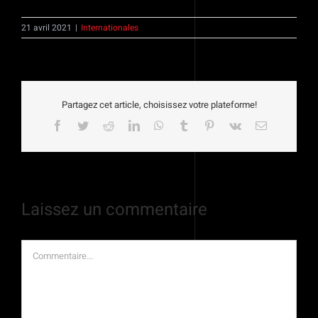
21 avril 2021
|
Internationales
Partagez cet article, choisissez votre plateforme!
Facebook
Twitter
Reddit
LinkedIn
WhatsApp
Tumblr
Pinterest
Vk
Email
Laissez un commentaire
Commentaire