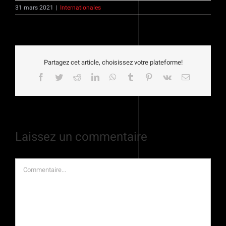
31 mars 2021
|
Internationales
Partagez cet article, choisissez votre plateforme!
Facebook
Twitter
Reddit
LinkedIn
WhatsApp
Tumblr
Pinterest
Vk
Email
Laissez un commentaire
Commentaire