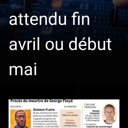
attendu fin
avril ou début
mai
Voir
l'image
agrandie