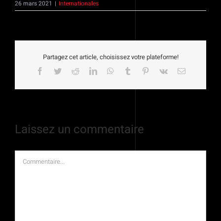
26 mars 2021
|
Internationales
Partagez cet article, choisissez votre plateforme!
Facebook
Twitter
Reddit
LinkedIn
WhatsApp
Tumblr
Pinterest
Vk
Email
Laissez un commentaire
Commentaire