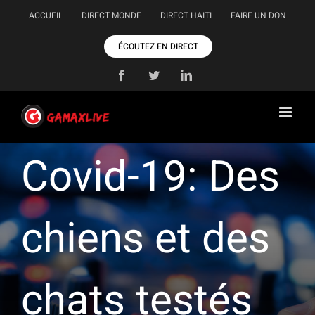
Passer
ACCUEIL
DIRECT MONDE
DIRECT HAITI
FAIRE UN DON
au
contenu
ÉCOUTEZ EN DIRECT
Facebook
Twitter
LinkedIn
Covid-19: Des
chiens et des
chats testés