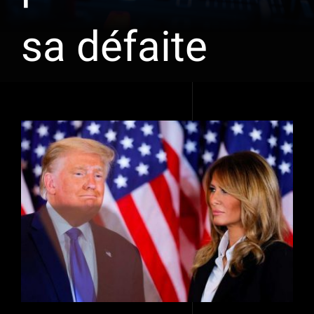
sa défaite
Voir
l'image
agrandie