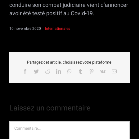
conduire son combat judiciaire vient d’annoncer
avoir été testé positif au Covid-19.
10 novembre 2020
|
Internationales
Partagez cet article, choisissez votre plateforme!
Facebook
Twitter
Reddit
LinkedIn
WhatsApp
Tumblr
Pinterest
Vk
Email
Laissez un commentaire
Commentaire