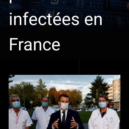
infectées en
France
Voir
l'image
agrandie