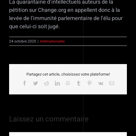
La quarantaine d’intellectuels auteurs de la
pétition sur Change.org en appellent donc à la
levée de l’immunité parlementaire de l’élu pour
que celui-ci soit jugé.
24 octobre 2020
|
Internationales
Partagez cet article, choisissez votre plateforme!
Facebook
Twitter
Reddit
LinkedIn
WhatsApp
Tumblr
Pinterest
Vk
Email
Laissez un commentaire
Commentaire