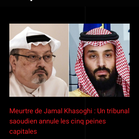
Voir
l'image
agrandie
Meurtre de Jamal Khasoghi : Un tribunal
saoudien annule les cinq peines
capitales