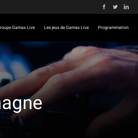
Facebook
Twitter
Link
roupe Gamax Live
Les jeux de Gamax Live
Programmation
magne