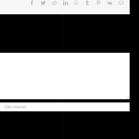
Facebook
Twitter
Reddit
LinkedIn
WhatsApp
Tumblr
Pinterest
Vk
Email