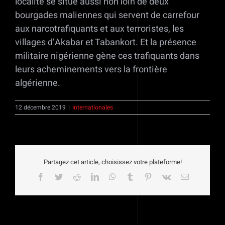
localité se situe aussi non loin de deux
bourgades maliennes qui servent de carrefour
aux narcotrafiquants et aux terroristes, les
villages d’Akabar et Tabankort. Et la présence
militaire nigérienne gène ces trafiquants dans
leurs acheminements vers la frontière
algérienne.
12 décembre 2019
|
Internationales
Partagez cet article, choisissez votre plateforme!
Facebook
Twitter
Reddit
LinkedIn
WhatsApp
Tumblr
Pinterest
Vk
Email