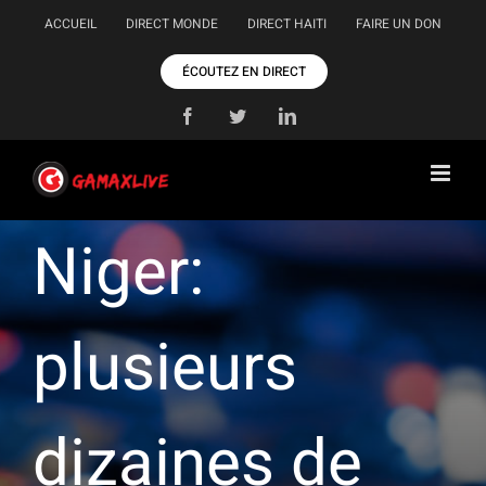
Passer
ACCUEIL
DIRECT MONDE
DIRECT HAITI
FAIRE UN DON
au
contenu
ÉCOUTEZ EN DIRECT
Facebook
Twitter
LinkedIn
Niger:
plusieurs
dizaines de