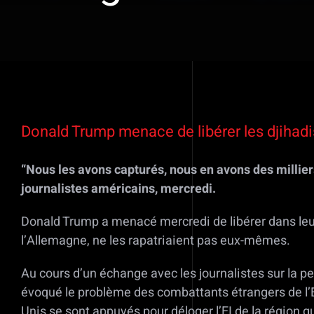
Voir
l'image
Donald Trump menace de libérer les djihadi
agrandie
“Nous les avons capturés, nous en avons des milliers
journalistes américains, mercredi.
Donald Trump a menacé mercredi de libérer dans leu
l’Allemagne, ne les rapatriaient pas eux-mêmes.
Au cours d’un échange avec les journalistes sur la p
évoqué le problème des combattants étrangers de l’EI 
Unis se sont appuyés pour déloger l’EI de la région qu’i