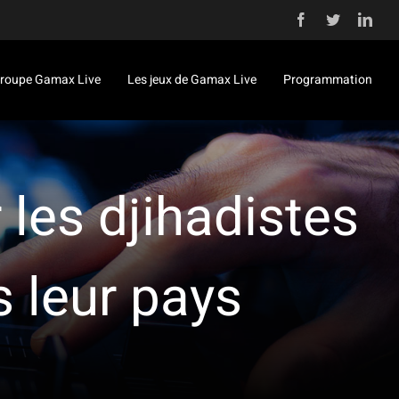
Facebook
Twitter
Link
roupe Gamax Live
Les jeux de Gamax Live
Programmation
les djihadistes
 leur pays