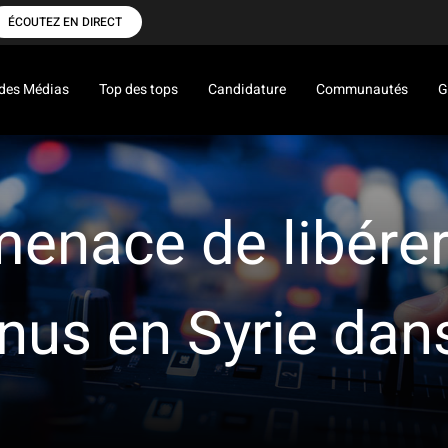
ÉCOUTEZ EN DIRECT
des Médias
Top des tops
Candidature
Communautés
G
nace de libérer 
us en Syrie dans