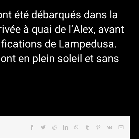
 ont été débarqués dans la
ivée à quai de l’Alex, avant
ntifications de Lampedusa.
ont en plein soleil et sans
Facebook
Twitter
Reddit
LinkedIn
WhatsApp
Tumblr
Pinterest
Vk
Email