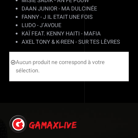
MISIE SADIK - AN FE POUW
DAAN JUNIOR - MA DULCINÉE
FANNY - J IL ETAIT UNE FOIS
LUDO - J’AVOUE
KAÏ FEAT. KENNY HAITI - MAFIA
AXEL TONY & K-REEN - SUR TES LÈVRES
Aucun produit ne correspond à votre
sélection.