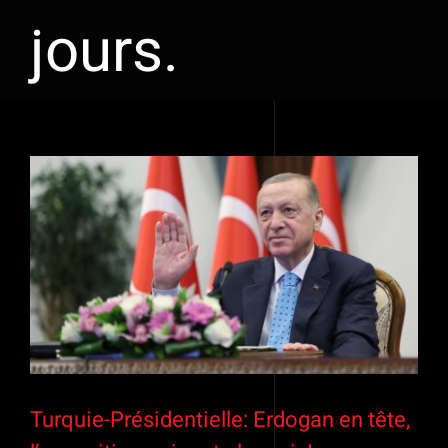
jours.
Voir
l'image
agrandie
Turquie-Présidentielle: Erdogan en tête,