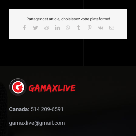
Partagez cet article, choisissez votre plateforme!
Facebook
Twitter
Reddit
LinkedIn
WhatsApp
Tumblr
Pinterest
Vk
Email
Canada:
514 209-6591
gamaxlive@gmail.com