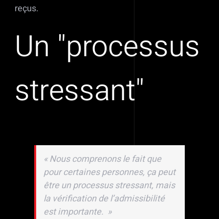
reçus.
Un
processus
stressant
«
Nous comprenons le fait que
pour certaines personnes, ça peut
être un processus stressant, mais
la vérification de l’admissibilité
est importante.
»