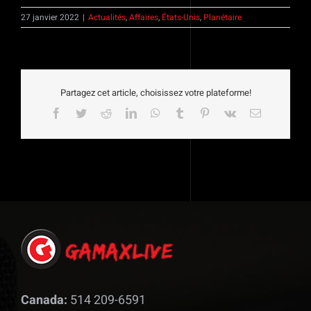
27 janvier 2022
|
Actualités
,
Affaires
,
États-Unis
,
Planétaire
Partagez cet article, choisissez votre plateforme!
Facebook
Twitter
Reddit
LinkedIn
WhatsApp
Tumblr
Pinterest
Vk
Email
Canada:
514 209-6591