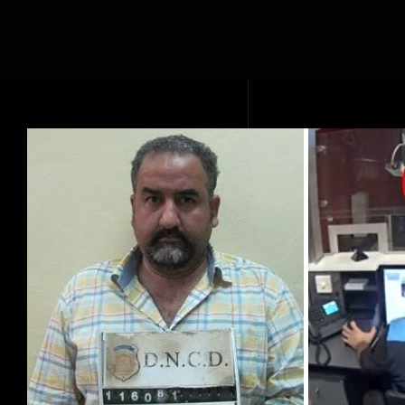
Voir
l'image
agrandie