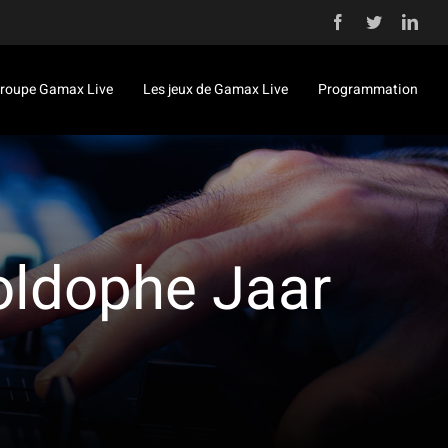
Facebook
Twitter
Link
roupe Gamax Live
Les jeux de Gamax Live
Programmation
oldophe Jaar