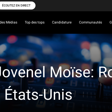
ÉCOUTEZ EN DIRECT
des Médias
Top des tops
Candidature
Communautés
G
Jovenel Moïse: R
s États-Unis