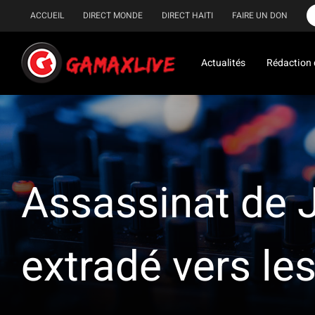
Passer
ACCUEIL
DIRECT MONDE
DIRECT HAITI
FAIRE UN DON
au
contenu
Actualités
Rédaction 
Assassinat de 
extradé vers le