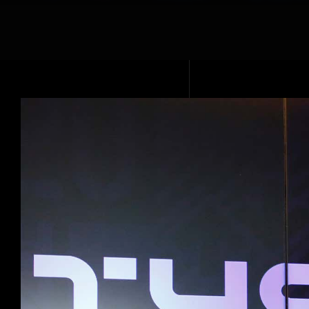
Voir
l'image
agrandie