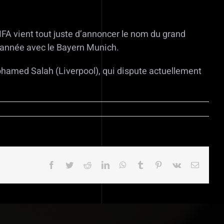
IFA vient tout juste d’annoncer le nom du grand
e année avec le Bayern Munich.
 Mohamed Salah (Liverpool), qui dispute actuellement
Facebook
Twitter
Reddit
LinkedIn
WhatsApp
Tumblr
Pinterest
Vk
Email