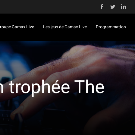
Facebook
Twitter
Link
roupe Gamax Live
Les jeux de Gamax Live
Programmation
n trophée The