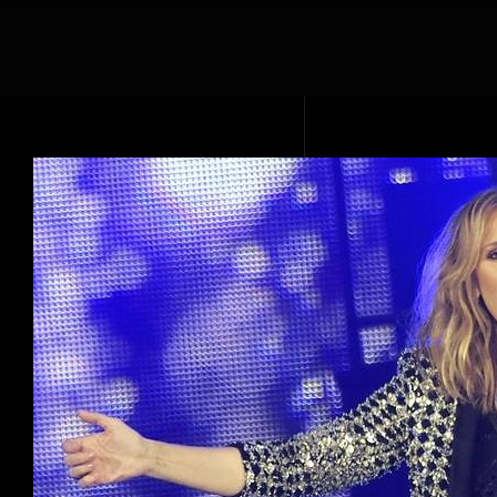
Voir
l'image
agrandie