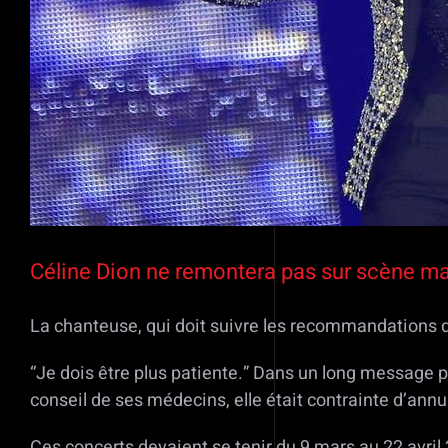
Céline Dion ne remontera pas sur scène m
La chanteuse, qui doit suivre les recommandations d
“Je dois être plus patiente.” Dans un long message 
conseil de ses médecins, elle était contrainte d’annu
Ces concerts devaient se tenir du 9 mars au 22 avr