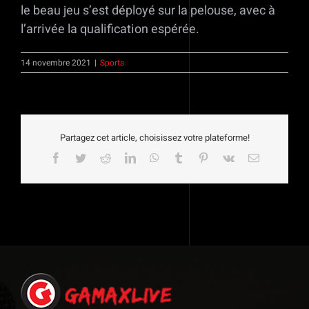
le beau jeu s’est déployé sur la pelouse, avec à
l’arrivée la qualification espérée.
14 novembre 2021
|
Sports
Partagez cet article, choisissez votre plateforme!
Facebook
Twitter
Reddit
LinkedIn
WhatsApp
Tumblr
Pinterest
Vk
Email