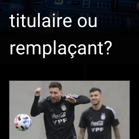
titulaire ou
remplaçant?
Voir
l'image
agrandie