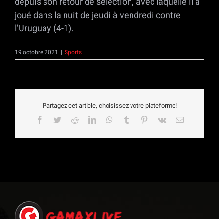
depuis son retour de sélection, avec laquelle il a
joué dans la nuit de jeudi à vendredi contre
l’Uruguay (4-1).
19 octobre 2021
|
Sports
Partagez cet article, choisissez votre plateforme!
Facebook
Twitter
Reddit
LinkedIn
WhatsApp
Tumblr
Pinterest
Vk
Email