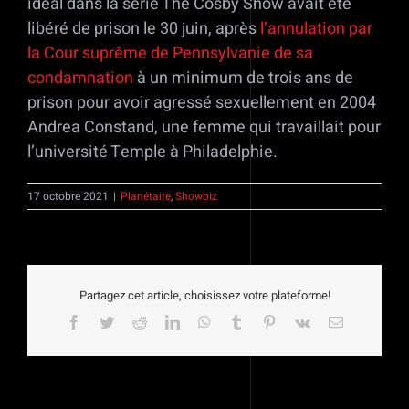
idéal dans la série The Cosby Show avait été
libéré de prison le 30 juin, après
l’annulation par
la Cour suprême de Pennsylvanie de sa
condamnation
à un minimum de trois ans de
prison pour avoir agressé sexuellement en 2004
Andrea Constand, une femme qui travaillait pour
l’université Temple à Philadelphie.
17 octobre 2021
|
Planétaire
,
Showbiz
Partagez cet article, choisissez votre plateforme!
Facebook
Twitter
Reddit
LinkedIn
WhatsApp
Tumblr
Pinterest
Vk
Email