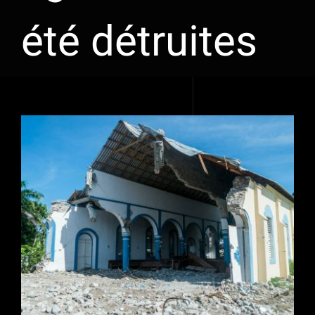
été détruites
Voir
l'image
agrandie