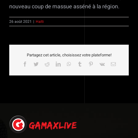
nouveau coup de massue asséné à la région.
26 août 2021
|
Haïti
Partagez cet article, choisissez votre plateforme!
Facebook
Twitter
Reddit
LinkedIn
WhatsApp
Tumblr
Pinterest
Vk
Email