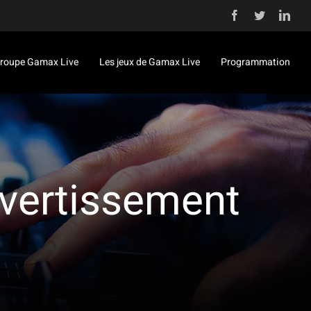
Facebook
Twitter
Link
roupe Gamax Live
Les jeux de Gamax Live
Programmation
avertissement