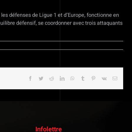
s les défenses de Ligue 1 et d’Europe, fonctionne en
quilibre défensif, se coordonner avec trois attaquants
Facebook
Twitter
Reddit
LinkedIn
WhatsApp
Tumblr
Pinterest
Vk
Email
Infolettre