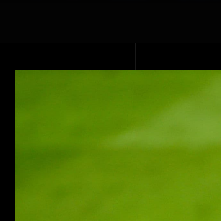
Voir
l'image
agrandie