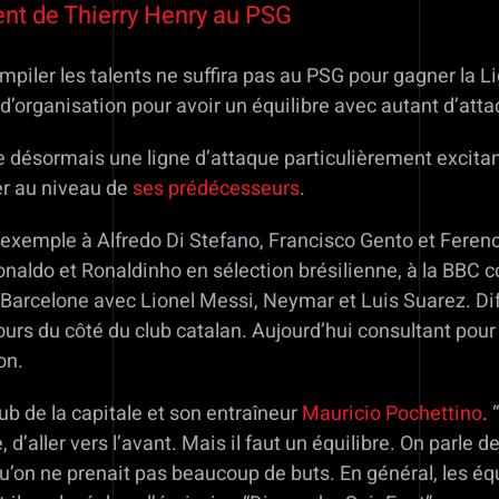
ent de Thierry Henry au PSG
piler les talents ne suffira pas au PSG pour gagner la L
’organisation pour avoir un équilibre avec autant d’attaq
e désormais une ligne d’attaque particulièrement excit
ser au niveau de
ses prédécesseurs
.
ar exemple à Alfredo Di Stefano, Francisco Gento et Fere
Ronaldo et Ronaldinho en sélection brésilienne, à la BB
Barcelone avec Lionel Messi, Neymar et Luis Suarez. Diff
jours du côté du club catalan. Aujourd’hui consultant po
on.
ub de la capitale et son entraîneur
Mauricio Pochettino
.
d’aller vers l’avant. Mais il faut un équilibre. On parle d
qu’on ne prenait pas beaucoup de buts. En général, les 