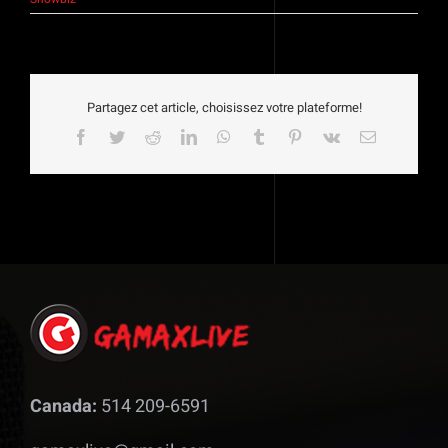
Partagez cet article, choisissez votre plateforme!
Facebook
Twitter
Reddit
LinkedIn
WhatsApp
Tumblr
Pinterest
Vk
Email
Canada:
514 209-6591