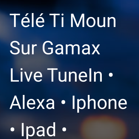
Télé Ti Moun
Sur Gamax
Live TuneIn •
Alexa • Iphone
• Ipad •