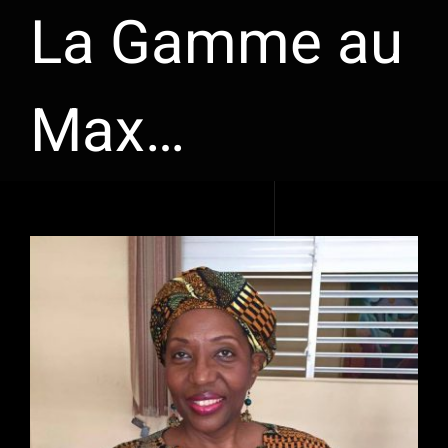
La Gamme au
Max…
Voir
l'image
agrandie