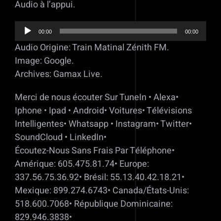
Audio à l’appui.
Lecteur
00:00
00:00
audio
Audio Origine: Train Matinal Zénith FM.
Image: Google.
Archives: Gamax Live.
Merci de nous écouter Sur TuneIn • Alexa•
Iphone • Ipad • Android• Voitures• Télévisions
Intelligentes• Whatsapp • Instagram• Twitter•
SoundCloud • LinkedIn•
Écoutez-Nous Sans Frais Par Téléphone•
Amérique: 605.475.81.74• Europe:
337.56.75.36.92• Brésil: 55.13.40.42.18.21•
Mexique: 899.274.6743• Canada/États-Unis:
518.600.7068• République Dominicaine:
829.946.3838•