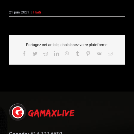
21 juin 2021
|
Haïti
Partagez cet article, choisissez votre plateforme!
Facebook
Twitter
Reddit
LinkedIn
WhatsApp
Tumblr
Pinterest
Vk
Email