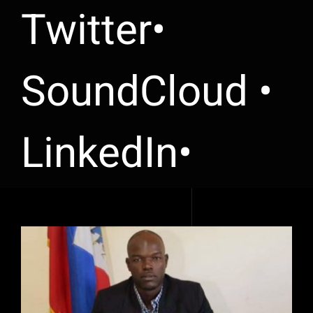
Twitter•
SoundCloud •
LinkedIn•
Voir
l'image
agrandie