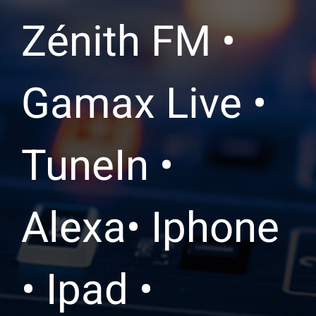
Zénith FM •
Gamax Live •
TuneIn •
Alexa• Iphone
• Ipad •