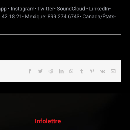
augmenter
sapp • Instagram• Twitter• SoundCloud • LinkedIn•
ou
0.42.18.21• Mexique: 899.274.6743• Canada/États-
diminuer
le
volume.
Facebook
Twitter
Reddit
LinkedIn
WhatsApp
Tumblr
Pinterest
Vk
Email
Infolettre