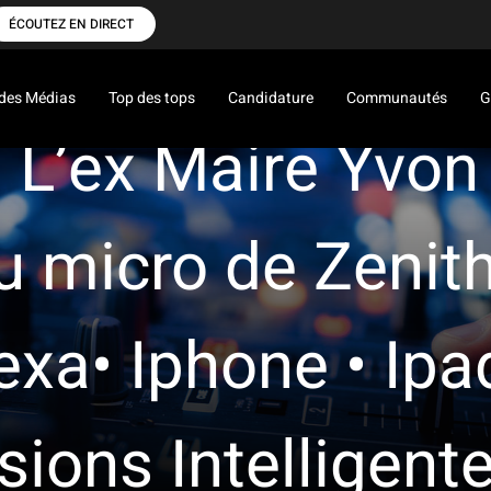
ÉCOUTEZ EN DIRECT
des Médias
Top des tops
Candidature
Communautés
G
é: L’ex Maire Yv
au micro de Zeni
exa• Iphone • Ipa
isions Intelligent