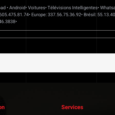
pad • Android• Voitures• Télévisions Intelligentes• What
05.475.81.74• Europe: 337.56.75.36.92• Brésil: 55.13.4
46.3838•
on
Services