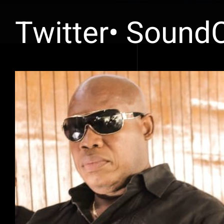
Twitter• SoundC
Voir
l'image
agrandie