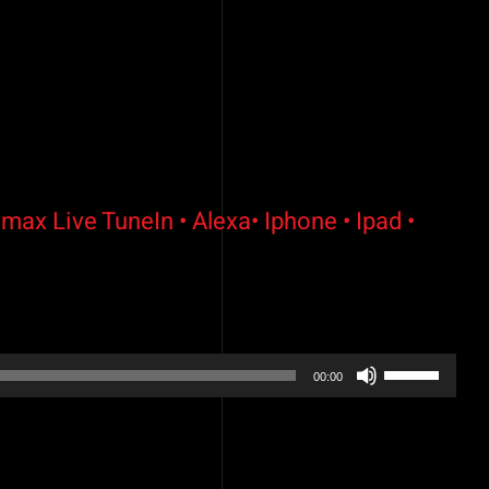
max Live TuneIn • Alexa• Iphone • Ipad •
Utilisez
00:00
les
flèches
haut/bas
pour