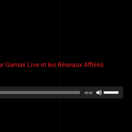
 Gamax Live et les Réseaux Affiliés.
Utilisez
00:00
les
flèches
haut/bas
pour
augmenter