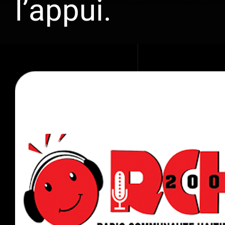
l’appui.
Voir
l'image
agrandie