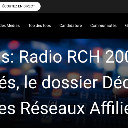
ÉCOUTEZ EN DIRECT
des Médias
Top des tops
Candidature
Communautés
G
s: Radio RCH 200
s, le dossier Dé
es Réseaux Affili