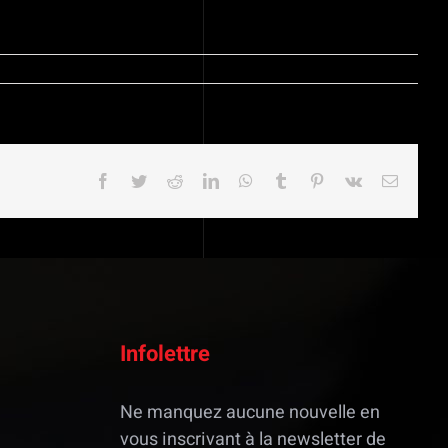
ou
diminuer
le
volume.
Facebook
Twitter
Reddit
LinkedIn
WhatsApp
Tumblr
Pinterest
Vk
Email
Infolettre
Ne manquez aucune nouvelle en
vous inscrivant à la newsletter de