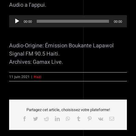
Audio a l’appui.
Lecteur
00:00
00:00
audio
Audio-Origine: Émission Boukante Lapawol
Signal FM 90.5 Haiti.
Archives: Gamax Live.
11 juin 2021
|
Haïti
Partagez cet article, choisissez votre plateforme!
Facebook
Twitter
Reddit
LinkedIn
WhatsApp
Tumblr
Pinterest
Vk
Email