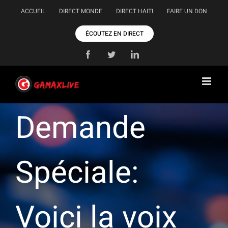
Passer
ACCUEIL
DIRECT MONDE
DIRECT HAITI
FAIRE UN DON
au
contenu
ÉCOUTEZ EN DIRECT
Facebook
Twitter
LinkedIn
Demande
Spéciale:
Voici la voix