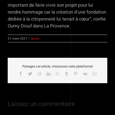
important de faire vivre son projet pour lui
rendre hommage car la création d’une fondation
dédiée à la citoyenneté lui tenait à cœur”, confie
Oumy Diouf dans La Provence.
31 mars 2021
|
Sports
Partagez cet article, choisissez votre plateforme!
Facebook
Twitter
Reddit
LinkedIn
WhatsApp
Tumblr
Pinterest
Vk
Email
Laissez un commentaire