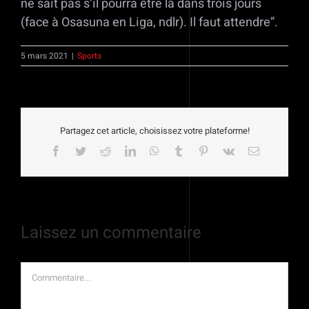
ne sait pas s’il pourra être là dans trois jours
(face à Osasuna en Liga, ndlr). Il faut attendre”.
5 mars 2021
|
Sports
Partagez cet article, choisissez votre plateforme!
Facebook
Twitter
Reddit
LinkedIn
WhatsApp
Tumblr
Pinterest
Vk
Email
Laissez un commentaire
Commentaire