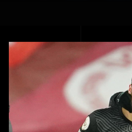
Voir
l'image
agrandie