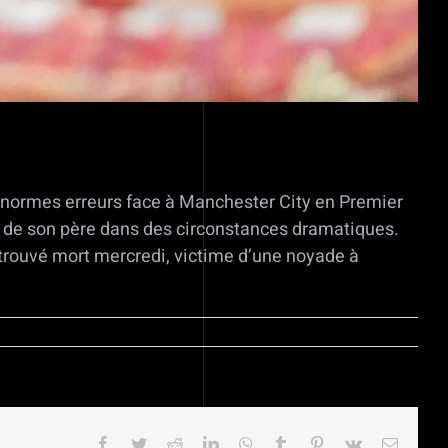
ux énormes erreurs face à Manchester City en Premier
ès de son père dans des circonstances dramatiques.
etrouvé mort mercredi, victime d’une noyade à
Facebook
Twitter
Reddit
LinkedIn
WhatsApp
Tumblr
Pinterest
Vk
Email