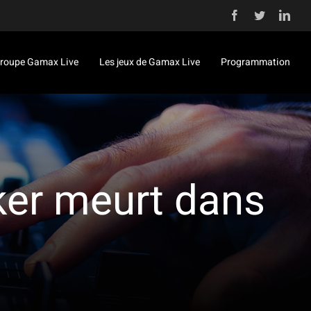
Facebook
Twitter
Link
roupe Gamax Live
Les jeux de Gamax Live
Programmation
cker meurt dans