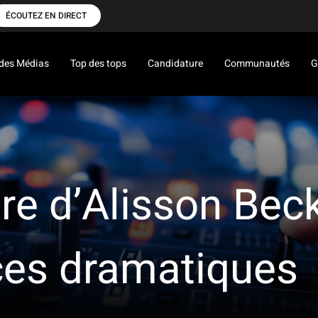
ÉCOUTEZ EN DIRECT
des Médias
Top des tops
Candidature
Communautés
G
ère d’Alisson Be
ces dramatiques