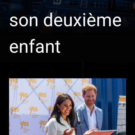
son deuxième
enfant
Voir
l'image
agrandie