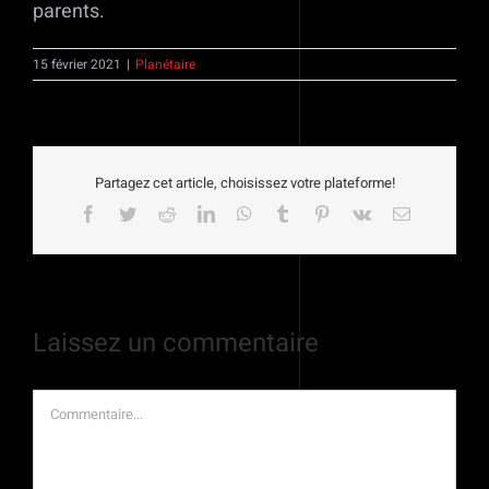
parents.
15 février 2021
|
Planétaire
Partagez cet article, choisissez votre plateforme!
Facebook
Twitter
Reddit
LinkedIn
WhatsApp
Tumblr
Pinterest
Vk
Email
Laissez un commentaire
Commentaire