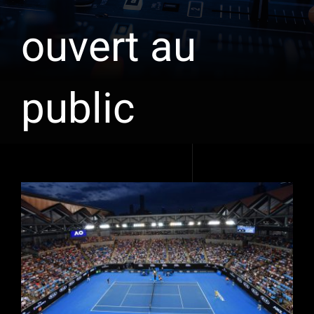
ouvert au
public
Voir
l'image
agrandie