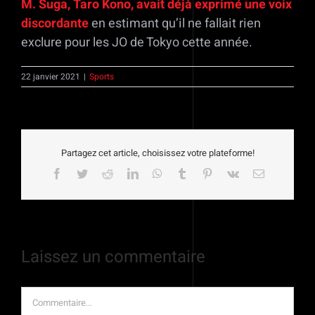
M. Suga, Taro Kono, avait déjà exprimé une voix
discordante
en estimant qu’il ne fallait rien
exclure pour les JO de Tokyo cette année.
22 janvier 2021
|
Sports
Partagez cet article, choisissez votre plateforme!
Facebook
Twitter
Reddit
LinkedIn
WhatsApp
Tumblr
Pinterest
Vk
Email
Laissez un commentaire
Commentaire