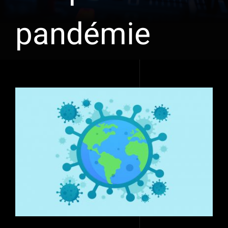
pandémie
Voir
l'image
agrandie