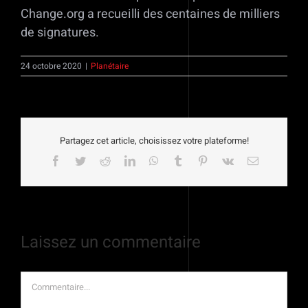
Change.org a recueilli des centaines de milliers
de signatures.
24 octobre 2020
|
Planétaire
Partagez cet article, choisissez votre plateforme!
Facebook
Twitter
Reddit
LinkedIn
WhatsApp
Tumblr
Pinterest
Vk
Email
Laissez un commentaire
Commentaire