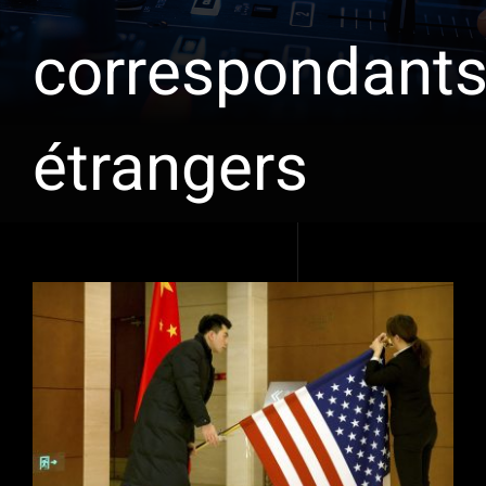
correspondant
étrangers
Voir
l'image
agrandie