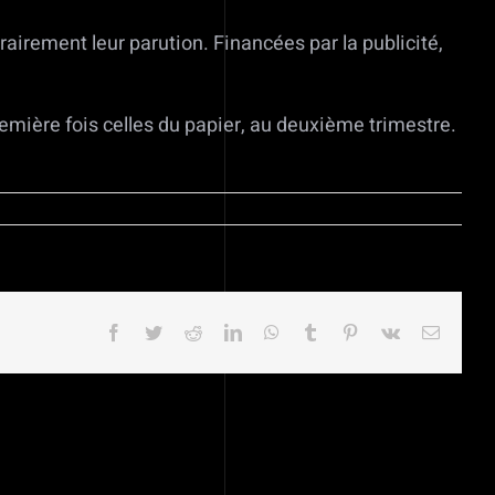
irement leur parution. Financées par la publicité,
remière fois celles du papier, au deuxième trimestre.
Facebook
Twitter
Reddit
LinkedIn
WhatsApp
Tumblr
Pinterest
Vk
Email