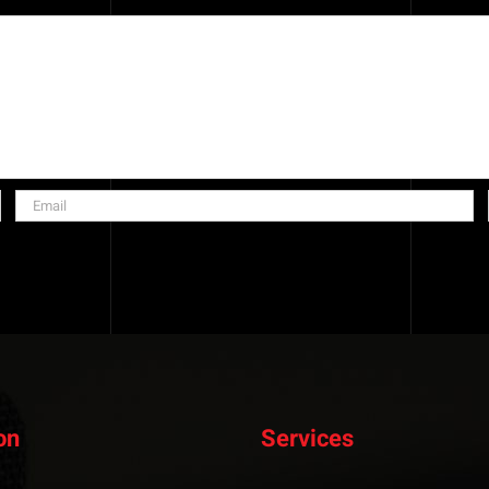
on
Services