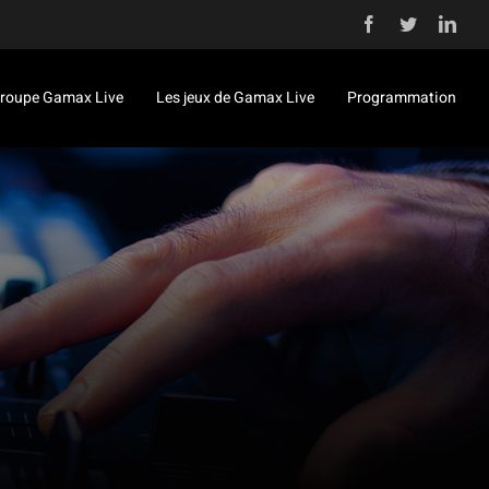
Facebook
Twitter
Link
roupe Gamax Live
Les jeux de Gamax Live
Programmation