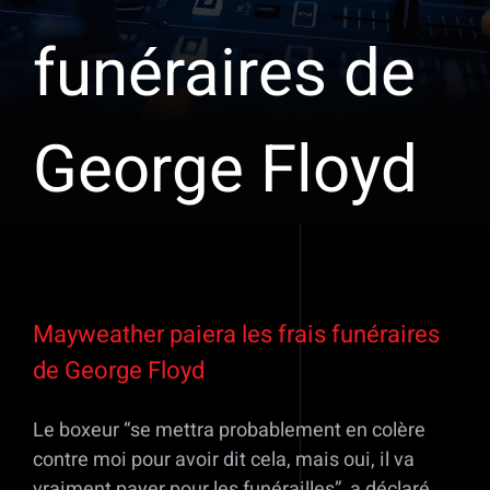
funéraires de
George Floyd
Voir
l'image
Mayweather paiera les frais funéraires
agrandie
de George Floyd
Le boxeur “se mettra probablement en colère
contre moi pour avoir dit cela, mais oui, il va
vraiment payer pour les funérailles”, a déclaré