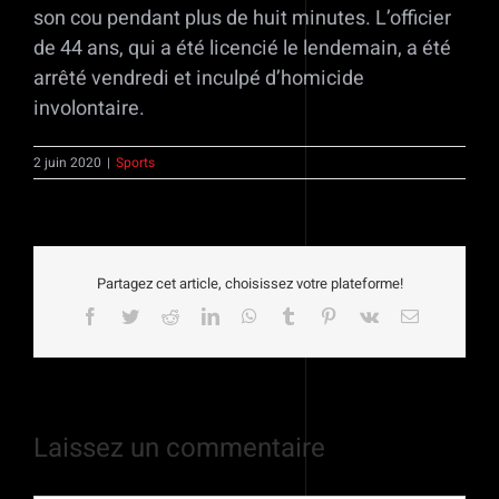
son cou pendant plus de huit minutes. L’officier
de 44 ans, qui a été licencié le lendemain, a été
arrêté vendredi et inculpé d’homicide
involontaire.
2 juin 2020
|
Sports
Partagez cet article, choisissez votre plateforme!
Facebook
Twitter
Reddit
LinkedIn
WhatsApp
Tumblr
Pinterest
Vk
Email
Laissez un commentaire