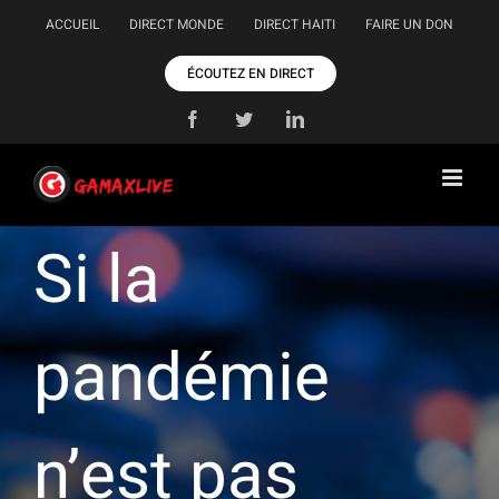
Passer
ACCUEIL
DIRECT MONDE
DIRECT HAITI
FAIRE UN DON
au
contenu
ÉCOUTEZ EN DIRECT
Facebook
Twitter
LinkedIn
Si la
pandémie
n’est pas