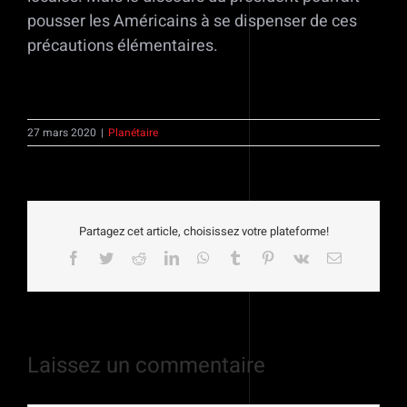
pousser les Américains à se dispenser de ces
précautions élémentaires.
27 mars 2020
|
Planétaire
Partagez cet article, choisissez votre plateforme!
Facebook
Twitter
Reddit
LinkedIn
WhatsApp
Tumblr
Pinterest
Vk
Email
Laissez un commentaire