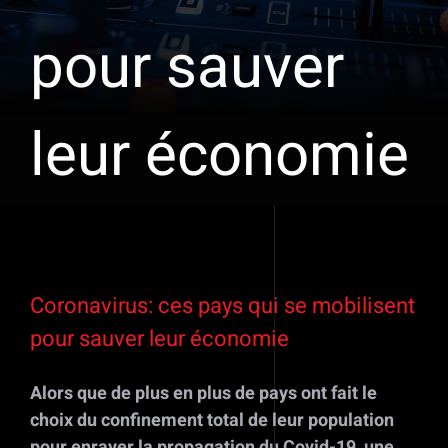
pour sauver
leur économie
Voir
l'image
Coronavirus: ces pays qui se mobilisent
agrandie
pour sauver leur économie
Alors que de plus en plus de pays ont fait le
choix du confinement total de leur population
pour enrayer la propagation du Covid-19, une