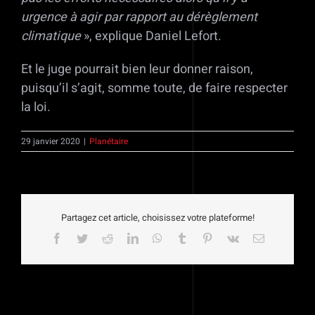
urgence à agir par rapport au dérèglement
climatique
», explique Daniel Lefort.
Et le juge pourrait bien leur donner raison,
puisqu’il s’agit, somme toute, de faire respecter
la loi.
29 janvier 2020
|
Planétaire
Partagez cet article, choisissez votre plateforme!
Facebook
Twitter
Reddit
LinkedIn
WhatsApp
Tumblr
Pinterest
Vk
Email