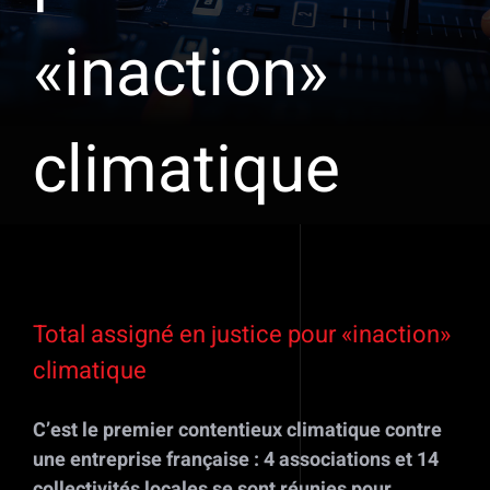
«inaction»
climatique
Voir
l'image
Total assigné en justice pour «inaction»
agrandie
climatique
C’est le premier contentieux climatique contre
une entreprise française : 4 associations et 14
collectivités locales se sont réunies pour