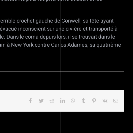
terrible crochet gauche de Conwell, sa tête ayant
é évacué inconscient sur une civière et transporté à
e. Dans le coma depuis lors, il se trouvait dans le
n juin à New York contre Carlos Adames, sa quatrième
Facebook
Twitter
Reddit
LinkedIn
WhatsApp
Tumblr
Pinterest
Vk
Email