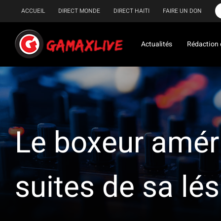
Passer
ACCUEIL
DIRECT MONDE
DIRECT HAITI
FAIRE UN DON
au
contenu
Actualités
Rédaction 
Le boxeur améri
suites de sa lé