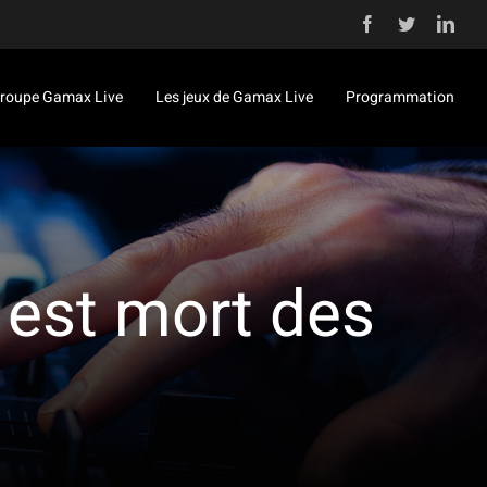
Facebook
Twitter
Link
roupe Gamax Live
Les jeux de Gamax Live
Programmation
 est mort des