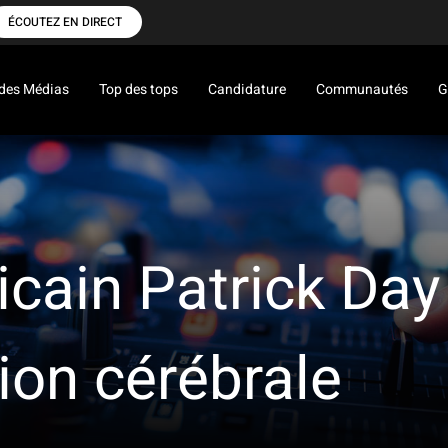
ÉCOUTEZ EN DIRECT
des Médias
Top des tops
Candidature
Communautés
G
cain Patrick Day
sion cérébrale