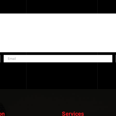
on
Services