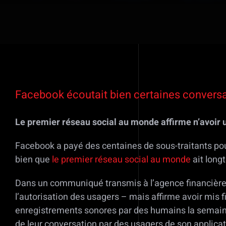
Voir
l'image
Facebook écoutait bien certaines conversa
agrandie
Le premier réseau social au monde affirme n’avoir ut
Facebook a payé des centaines de sous-traitants pou
bien que
le premier réseau social au monde
ait long
Dans un communiqué transmis à l’agence financière,
l’autorisation des usagers – mais affirme avoir mis 
enregistrements sonores par des humains la semaine d
de leur conversation par des usagers de son applic