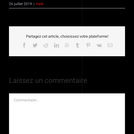
26 juillet 2019
|
Haïti
Partagez cet article, choisissez votre plateforme!
Facebook
Twitter
Reddit
LinkedIn
WhatsApp
Tumblr
Pinterest
Vk
Email
Laissez un commentaire
Commentaire