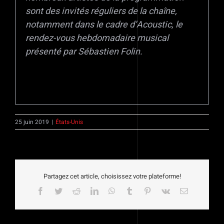
sont des invités réguliers de la chaîne,
notamment dans le cadre d’Acoustic, le
rendez-vous hebdomadaire musical
présenté par Sébastien Folin.
25 juin 2019
|
États-Unis
Partagez cet article, choisissez votre plateforme!
Facebook
Twitter
Reddit
LinkedIn
WhatsApp
Tumblr
Pinterest
Vk
Email