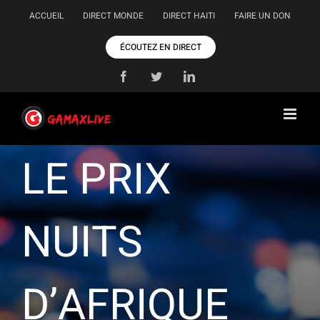
Passer
ACCUEIL
DIRECT MONDE
DIRECT HAITI
FAIRE UN DON
au
contenu
ÉCOUTEZ EN DIRECT
Facebook
Twitter
LinkedIn
LE PRIX
NUITS
D’AFRIQUE