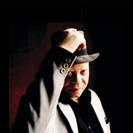
Voir
l'image
agrandie